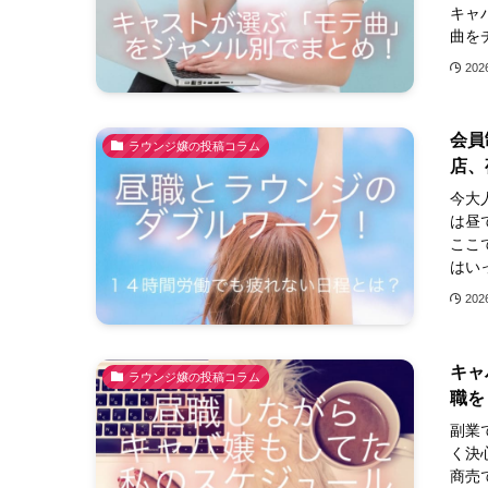
キャ
曲を
20
会員
ラウンジ嬢の投稿コラム
店、
今大
は昼
ここ
はい
20
キャ
ラウンジ嬢の投稿コラム
職を
副業
く決
商売