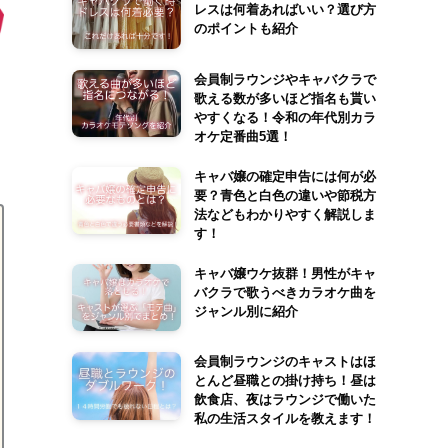
レスは何着あればいい？選び方
のポイントも紹介
会員制ラウンジやキャバクラで
歌える数が多いほど指名も貰い
やすくなる！令和の年代別カラ
オケ定番曲5選！
キャバ嬢の確定申告には何が必
要？青色と白色の違いや節税方
法などもわかりやすく解説しま
す！
キャバ嬢ウケ抜群！男性がキャ
バクラで歌うべきカラオケ曲を
ジャンル別に紹介
会員制ラウンジのキャストはほ
とんど昼職との掛け持ち！昼は
飲食店、夜はラウンジで働いた
私の生活スタイルを教えます！