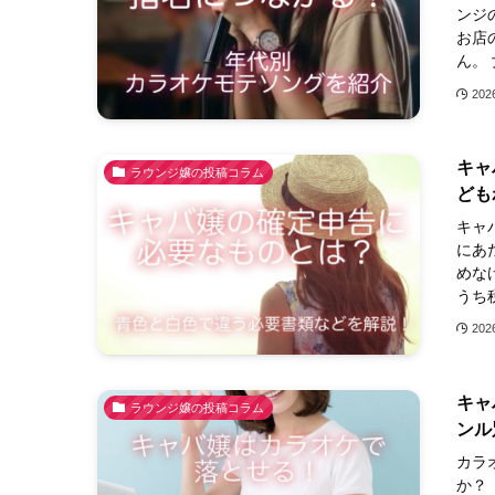
ンジ
お店
ん。
20
キャ
ラウンジ嬢の投稿コラム
ども
キャ
にあ
めな
うち
20
キャ
ラウンジ嬢の投稿コラム
ンル
カラ
か？