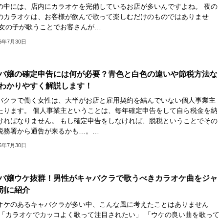
の中には、店内にカラオケを完備しているお店が多いんですよね。 夜の
のカラオケは、お客様が飲んで歌って楽しむだけのものではありませ
 女の子が歌うことでお客さんが…
26年7月30日
バ嬢の確定申告には何が必要？青色と白色の違いや節税方法な
わかりやすく解説します！
バクラで働く女性は、大半がお店と雇用契約を結んでいない個人事業主
たります。 個人事業主ということは、毎年確定申告をして自ら税金を納
ければなりません。 もし確定申告をしなければ、脱税ということでその
税務署から通告が来るかも…。…
26年7月30日
バ嬢ウケ抜群！男性がキャバクラで歌うべきカラオケ曲をジャ
別に紹介
オケのあるキャバクラが多い中、こんな風に考えたことはありません
 「カラオケでカッコよく歌って注目されたい」 「ウケの良い曲を歌っ