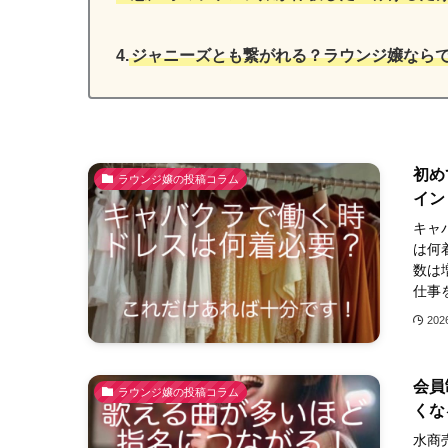
4.
ジャニーズとも繋がれる？ラウンジ嬢なら
初め
ラウンジ嬢の投稿コラム
イン
キャ
は何
数は
仕事
20
会員
ラウンジ嬢の投稿コラム
くな
水商