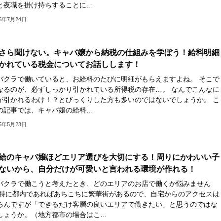
と夜職を掛け持ちすることに…
26年7月24日
さら聞けない。キャバ嬢から納税の仕組みを学ぼう！給料明細
かれている税金についてお話しします！
バクラで働いていると、お給料のたびに明細がもらえますよね。 そこで
なるのが、必ずしっかり引かれている所得税の存在…。 なんでこんなに
が引かれるわけ！？とびっくりした方も多いのではないでしょうか。 こ
の記事では、キャバ嬢の給料…
25年5月23日
給のキャバ嬢ほどエリア選びを大切にする！周りにかわいい子
ないから、自分だけが可愛いと言われる環境が作れる！
バクラで働こうと考えたとき、どのエリアのお店で働くか悩みません
 特に都内であればあちこちに繁華街があるので、自宅からのアクセスは
ろんですが「できるだけ客層の良いエリアで働きたい」と思うのではな
しょうか。（地方都市の場合はこ…