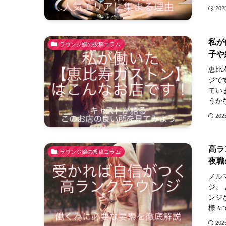
20
私が
ラウンジ嬢の投稿コラム
子や
恵比
ジで
てい
うか
20
高ラ
ラウンジ嬢の投稿コラム
夜職
ノル
ジ。
ンジ
様々
20