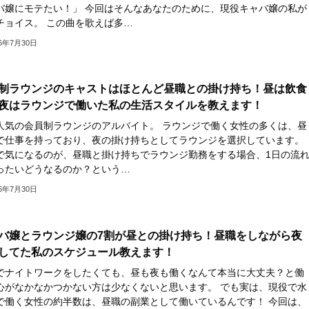
バ嬢にモテたい！」 今回はそんなあなたのために、現役キャバ嬢の私が
チョイス。 この曲を歌えば多…
26年7月30日
制ラウンジのキャストはほとんど昼職との掛け持ち！昼は飲食
夜はラウンジで働いた私の生活スタイルを教えます！
人気の会員制ラウンジのアルバイト。 ラウンジで働く女性の多くは、昼
で仕事を持っており、夜の掛け持ちとしてラウンジを選択しています。
で気になるのが、昼職と掛け持ちでラウンジ勤務をする場合、1日の流
ったいどうなるのか？という…
26年7月30日
バ嬢とラウンジ嬢の7割が昼との掛け持ち！昼職をしながら夜
してた私のスケジュール教えます！
でナイトワークをしたくても、昼も夜も働くなんて本当に大丈夫？と働
心がなかなかつかない方は少なくないと思います。 でも実は、現役で水
で働く女性の約半数は、昼職の副業として働いているんです！ 今回は、