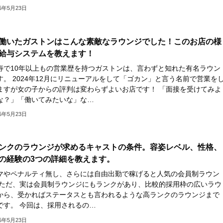
25年5月23日
働いたガストンはこんな素敵なラウンジでした！このお店の様
給与システムを教えます！
寿で10年以上もの営業歴を持つガストンは、言わずと知れた有名ラウン
す。 2024年12月にリニューアルをして「ゴカン」と言う名前で営業を
ますが女の子からの評判は変わらずよいお店です！ 「面接を受けてみよ
な？」「働いてみたいな」な…
25年5月23日
ンクのラウンジが求めるキャストの条件。容姿レベル、性格、
の経験の3つの詳細を教えます。
マやペナルティ無し、さらには自由出勤で稼げると人気の会員制ラウン
 ただ、実は会員制ラウンジにもランクがあり、比較的採用枠の広いラウ
から、受かればステータスとも言われるような高ランクのラウンジまで
です。 今回は、採用されるの…
25年5月23日