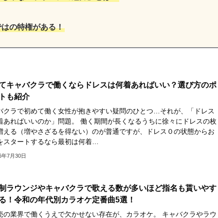
ではの特権がある！
てキャバクラで働くならドレスは何着あればいい？選び方のポ
トも紹介
バクラで初めて働く女性が抱きやすい疑問のひとつ…それが、「ドレス
着あればいいのか」問題。 働く期間が長くなるうちに徐々にドレスの枚
増える（増やさざるを得ない）のが普通ですが、ドレス０の状態からお
をスタートするなら最初は何着…
26年7月30日
制ラウンジやキャバクラで歌える数が多いほど指名も貰いやす
る！令和の年代別カラオケ定番曲5選！
売の業界で働くうえで欠かせない存在が、カラオケ。 キャバクラやラウ