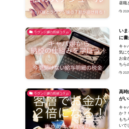
昼職
20
いま
ラウンジ嬢の投稿コラム
に書
キャ
気に
お金
ちら
20
高時
ラウンジ嬢の投稿コラム
がい
キャ
か？
もち
いで