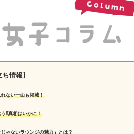
立ち情報
】
見れない一面も掲載！
う⁉真相はいかに！
けじゃないラウンジの魅力」とは？