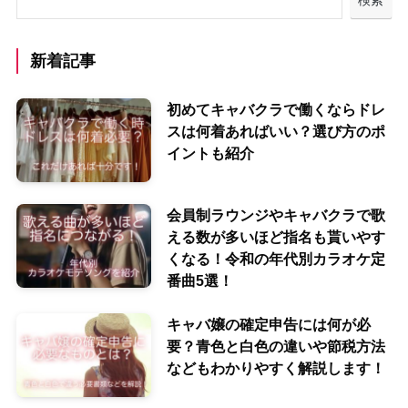
新着記事
初めてキャバクラで働くならドレ
スは何着あればいい？選び方のポ
イントも紹介
会員制ラウンジやキャバクラで歌
える数が多いほど指名も貰いやす
くなる！令和の年代別カラオケ定
番曲5選！
キャバ嬢の確定申告には何が必
要？青色と白色の違いや節税方法
などもわかりやすく解説します！