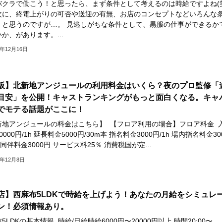
バクラで働こう！と思ったら、まず条件として考えるのは時給ですよね(
次に、終電上がりの可否や送迎の有無、お店のコンセプトなどいろんな
くと思うのですが…。 見逃しがちな条件として、黒服の仕事ができるか
か、があります。...
3年12月16日
阪】北新地アンジュールの利用料金はいくら？夜のプロ監修「
目安」を公開！キャストランキングがもっと面白くなる。キャ
でモテる話題がここに！
新地アンジュールの料金はこちら】 【フロア利用の場合】フロア料金 
0000円/1h 延長料金5000円/30m本 指名料金3000円/1h 場内指名料金30
h 同伴料金3000円 サービス料25％ 消費税国が定...
3年12月8日
店】西麻布5LDKで時給を上げよう！あなたの月給をシミュレ
ン！必須情報あり。
5LDKの基本情報 時給/日給時給6000円〜20000円以上 時間20:00〜