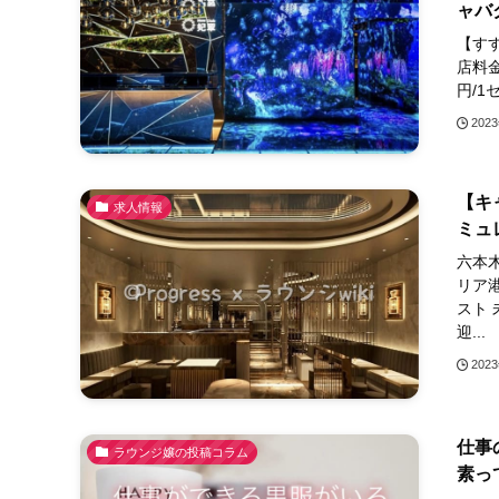
ャバ
【す
店料金4
円/1
202
【キ
求人情報
ミュ
六本木
リア港
スト
迎...
202
仕事
ラウンジ嬢の投稿コラム
素っ