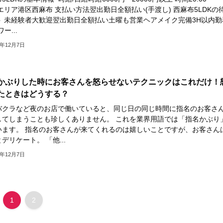
0 エリア港区西麻布 支払い方法翌出勤日全額払い(手渡し) 西麻布5LDKの
ト 未経験者大歓迎翌出勤日全額払い土曜も営業ヘアメイク完備3H以内勤
ー...
3年12月7日
かぶりした時にお客さんを怒らせないテクニックはこれだけ！
たときはどうする？
バクラなど夜のお店で働いていると、同じ日の同じ時間に指名のお客さ
してしまうことも珍しくありません。 これを業界用語では「指名かぶり
います。 指名のお客さんが来てくれるのは嬉しいことですが、お客さん
デリケート。 「他...
3年12月7日
1
2