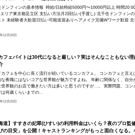
ドンフィンの基本情報 時給/日給時給5000円〜10000円以上 時間20:0
T エリア東京都足立区 支払い方法月2回払い(手渡し) 北千住ドンフィン
スト 未経験者大歓迎日払い可能送迎ありヘアメイク完備Wワーク歓迎 北
3年12月20日
カフェバイトは30代になると厳しい？実はそんなこともない理
介
ドカフェを中心に長く流行が続いているコンカフェ。 コンカフェと言え
的な夜職にはないコアな世界観が魅力ですよね。 年齢に関係なく、自分
な世界観のお店で働きたい方は多いと思うのですが…。 実際問題、コン
は何歳くらいまでの...
3年12月20日
海道】すすきの妃翠(ひすい)の利用料金はいくら？夜のプロ監
びの目安」を公開！キャストランキングがもっと面白くなる。