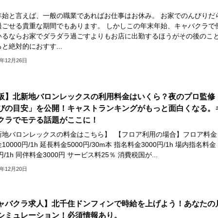
年始と言えば、一般の職業であればお仕事はお休み。 お家でのんびりだ
過ごせる貴重な期間でもあります。 しかしこの年末年始、キャバクラで
いるならお家でダラダラ過ごすよりもお店に出勤するほうがその後のこ
と絶対的におすす...
3年12月26日
阪】北新地バロンレックスの利用料金はいくら？夜のプロ監修
びの目安」を公開！キャストランキングがもっと面白くなる。
クラでモテる話題がここに！
新地バロンレックスの料金はこちら】 【フロア利用の場合】フロア料金
10000円/1h 延長料金5000円/30m本 指名料金3000円/1h 場内指名料金
0円/1h 同伴料金3000円 サービス料25％ 消費税国が...
3年12月20日
ャバクラ求人】北千住ドンフィンで時給を上げよう！あなたの
シミュレーション！必須情報あり。