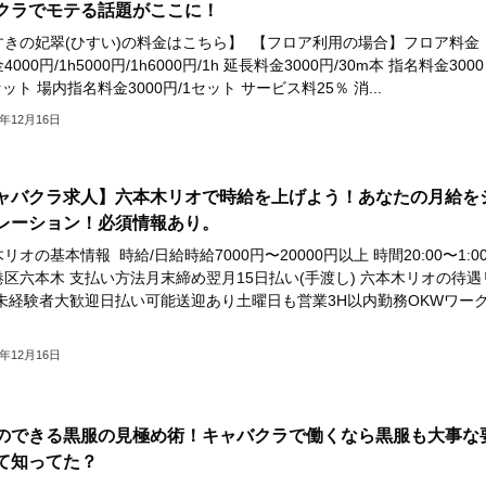
クラでモテる話題がここに！
すきの妃翠(ひすい)の料金はこちら】 【フロア利用の場合】フロア料金
000円/1h5000円/1h6000円/1h 延長料金3000円/30m本 指名料金3000
セット 場内指名料金3000円/1セット サービス料25％ 消...
3年12月16日
ャバクラ求人】六本木リオで時給を上げよう！あなたの月給を
レーション！必須情報あり。
リオの基本情報 時給/日給時給7000円〜20000円以上 時間20:00〜1:00
区六本木 支払い方法月末締め翌月15日払い(手渡し) 六本木リオの待遇
 未経験者大歓迎日払い可能送迎あり土曜日も営業3H以内勤務OKWワー
3年12月16日
のできる黒服の見極め術！キャバクラで働くなら黒服も大事な
て知ってた？