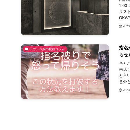
1:0
リス
OKWワ
202
指名
ラウンジ嬢の投稿コラム
らせ
キャ
来店
と言
意外と
202