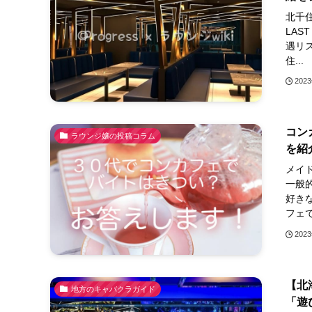
北千住
LAS
遇リ
住...
202
コン
ラウンジ嬢の投稿コラム
を紹
メイ
一般
好き
フェで
202
【北
地方のキャバクラガイド
「遊