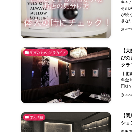
キャ
その
が続
きない
202
【大
地方のキャバクラガイド
びの
クラ
【北
料金1
円/1
202
【閉
求人情報
ショ
西麻布