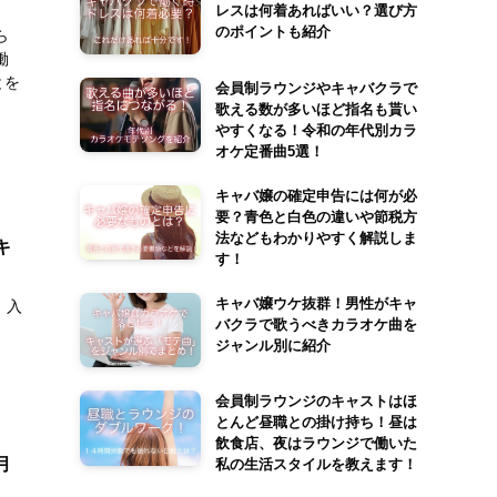
レスは何着あればいい？選び方
のポイントも紹介
ら
働
とを
会員制ラウンジやキャバクラで
歌える数が多いほど指名も貰い
やすくなる！令和の年代別カラ
オケ定番曲5選！
キャバ嬢の確定申告には何が必
要？青色と白色の違いや節税方
法などもわかりやすく解説しま
キ
す！
キャバ嬢ウケ抜群！男性がキャ
 入
バクラで歌うべきカラオケ曲を
ジャンル別に紹介
会員制ラウンジのキャストはほ
とんど昼職との掛け持ち！昼は
飲食店、夜はラウンジで働いた
月
私の生活スタイルを教えます！