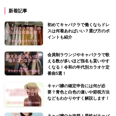
新着記事
初めてキャバクラで働くならドレ
スは何着あればいい？選び方のポ
イントも紹介
会員制ラウンジやキャバクラで歌
える数が多いほど指名も貰いやす
くなる！令和の年代別カラオケ定
番曲5選！
キャバ嬢の確定申告には何が必
要？青色と白色の違いや節税方法
などもわかりやすく解説します！
キャバ嬢ウケ抜群！男性がキャバ