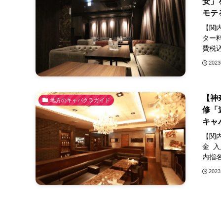
安」
モテ
【関
ター料
費税込
202
【神
地方のキャバクラガイド
修「
キャ
【関
金 入
内指名
202