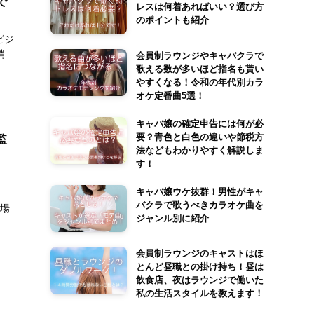
で
レスは何着あればいい？選び方
のポイントも紹介
ビジ
消
会員制ラウンジやキャバクラで
歌える数が多いほど指名も貰い
やすくなる！令和の年代別カラ
オケ定番曲5選！
キャバ嬢の確定申告には何が必
要？青色と白色の違いや節税方
監
法などもわかりやすく解説しま
。
す！
キャバ嬢ウケ抜群！男性がキャ
バクラで歌うべきカラオケ曲を
 場
ジャンル別に紹介
会員制ラウンジのキャストはほ
とんど昼職との掛け持ち！昼は
飲食店、夜はラウンジで働いた
私の生活スタイルを教えます！