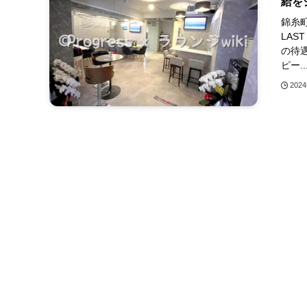
給を
錦糸町
LAS
の待
ピー..
202