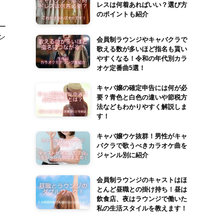
レスは何着あればいい？選び方
のポイントも紹介
ー
ン
会員制ラウンジやキャバクラで
歌える数が多いほど指名も貰い
やすくなる！令和の年代別カラ
オケ定番曲5選！
キャバ嬢の確定申告には何が必
要？青色と白色の違いや節税方
法などもわかりやすく解説しま
す！
キャバ嬢ウケ抜群！男性がキャ
バクラで歌うべきカラオケ曲を
ジャンル別に紹介
会員制ラウンジのキャストはほ
とんど昼職との掛け持ち！昼は
飲食店、夜はラウンジで働いた
私の生活スタイルを教えます！