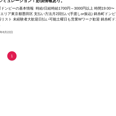
シミュレーション！必須情報あり。
ドンピーの基本情報 時給/日給時給1700円～3000円以上 時間19:00〜
T エリア東京都墨田区 支払い方法月2回払い(手渡しor振込) 錦糸町ドンピ
遇リスト 未経験者大歓迎日払い可能土曜日も営業Wワーク歓迎 錦糸町ド
.
4年8月22日
1