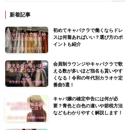
新着記事
初めてキャバクラで働くならドレ
スは何着あればいい？選び方のポ
イントも紹介
会員制ラウンジやキャバクラで歌
える数が多いほど指名も貰いやす
くなる！令和の年代別カラオケ定
番曲5選！
キャバ嬢の確定申告には何が必
要？青色と白色の違いや節税方法
などもわかりやすく解説します！