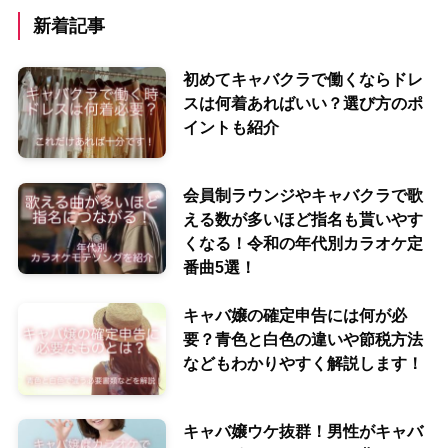
新着記事
初めてキャバクラで働くならドレ
スは何着あればいい？選び方のポ
イントも紹介
会員制ラウンジやキャバクラで歌
える数が多いほど指名も貰いやす
くなる！令和の年代別カラオケ定
番曲5選！
キャバ嬢の確定申告には何が必
要？青色と白色の違いや節税方法
などもわかりやすく解説します！
キャバ嬢ウケ抜群！男性がキャバ