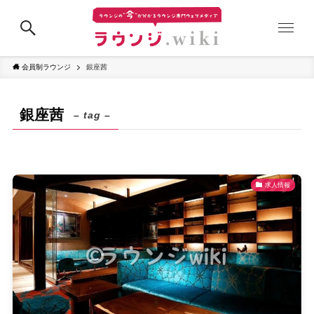
会員制ラウンジ
銀座茜
銀座茜
– tag –
求人情報