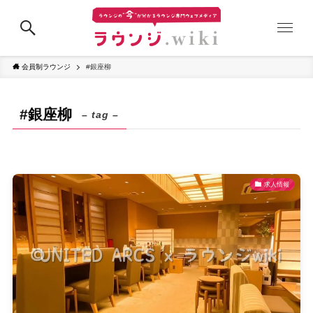
会員制ラウンジ
#銀座柳
#銀座柳
– tag –
求人情報