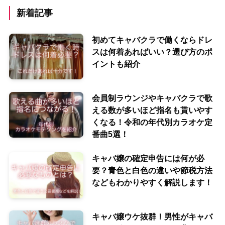
新着記事
初めてキャバクラで働くならドレ
スは何着あればいい？選び方のポ
イントも紹介
会員制ラウンジやキャバクラで歌
える数が多いほど指名も貰いやす
くなる！令和の年代別カラオケ定
番曲5選！
キャバ嬢の確定申告には何が必
要？青色と白色の違いや節税方法
などもわかりやすく解説します！
キャバ嬢ウケ抜群！男性がキャバ