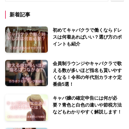
新着記事
初めてキャバクラで働くならドレ
スは何着あればいい？選び方のポ
イントも紹介
会員制ラウンジやキャバクラで歌
える数が多いほど指名も貰いやす
くなる！令和の年代別カラオケ定
番曲5選！
キャバ嬢の確定申告には何が必
要？青色と白色の違いや節税方法
などもわかりやすく解説します！