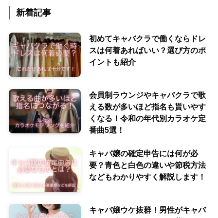
新着記事
初めてキャバクラで働くならドレ
スは何着あればいい？選び方のポ
イントも紹介
会員制ラウンジやキャバクラで歌
える数が多いほど指名も貰いやす
くなる！令和の年代別カラオケ定
番曲5選！
キャバ嬢の確定申告には何が必
要？青色と白色の違いや節税方法
などもわかりやすく解説します！
キャバ嬢ウケ抜群！男性がキャバ