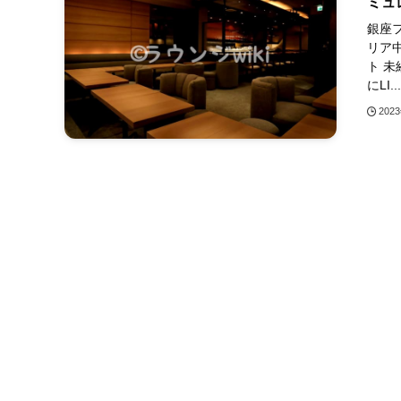
ミュ
銀座フ
リア中
ト 
にLI...
202