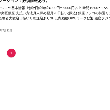
レーション！必須情報あり。
ジコの基本情報 時給/日給時給4000円〜9000円以上 時間19:00〜LAST
央区銀座 支払い方法月末締め翌月20日払い(振込) 銀座フジコの待遇リ
未経験者大歓迎日払い可能送迎あり3H以内勤務OKWワーク歓迎 銀座フジ
3年7月22日
1