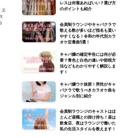
レスは何着あればいい？選び方
のポイントも紹介
 エ
ス
コ
会員制ラウンジやキャバクラで
歌える数が多いほど指名も貰い
やすくなる！令和の年代別カラ
オケ定番曲5選！
キャバ嬢の確定申告には何が必
要？青色と白色の違いや節税方
法などもわかりやすく解説しま
す！
キャバ嬢ウケ抜群！男性がキャ
バクラで歌うべきカラオケ曲を
ジャンル別に紹介
会員制ラウンジのキャストはほ
とんど昼職との掛け持ち！昼は
飲食店、夜はラウンジで働いた
私の生活スタイルを教えます！