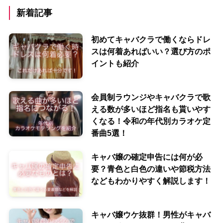
新着記事
初めてキャバクラで働くならドレ
スは何着あればいい？選び方のポ
イントも紹介
会員制ラウンジやキャバクラで歌
える数が多いほど指名も貰いやす
くなる！令和の年代別カラオケ定
番曲5選！
キャバ嬢の確定申告には何が必
要？青色と白色の違いや節税方法
などもわかりやすく解説します！
キャバ嬢ウケ抜群！男性がキャバ