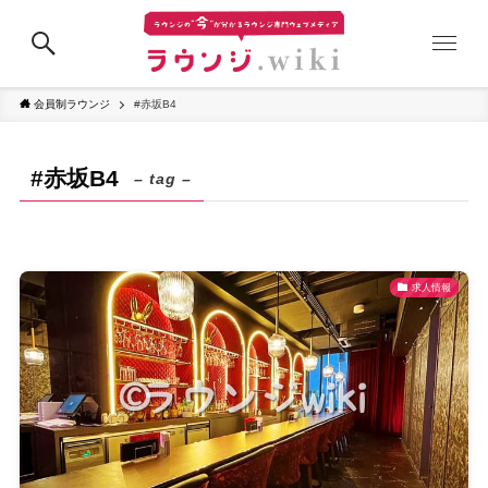
会員制ラウンジ
#赤坂B4
#赤坂B4
– tag –
求人情報