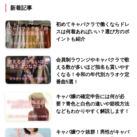
新着記事
初めてキャバクラで働くならドレ
スは何着あればいい？選び方のポ
イントも紹介
会員制ラウンジやキャバクラで歌
える数が多いほど指名も貰いやす
くなる！令和の年代別カラオケ定
番曲5選！
キャバ嬢の確定申告には何が必
要？青色と白色の違いや節税方法
などもわかりやすく解説します！
キャバ嬢ウケ抜群！男性がキャバ