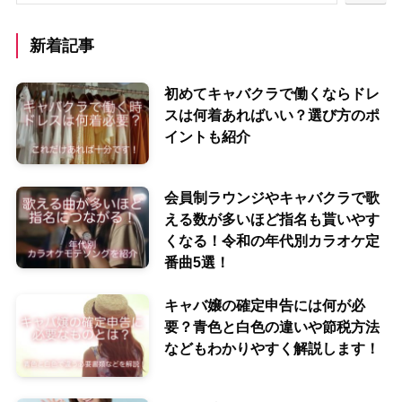
新着記事
初めてキャバクラで働くならドレ
スは何着あればいい？選び方のポ
イントも紹介
会員制ラウンジやキャバクラで歌
える数が多いほど指名も貰いやす
くなる！令和の年代別カラオケ定
番曲5選！
キャバ嬢の確定申告には何が必
要？青色と白色の違いや節税方法
などもわかりやすく解説します！