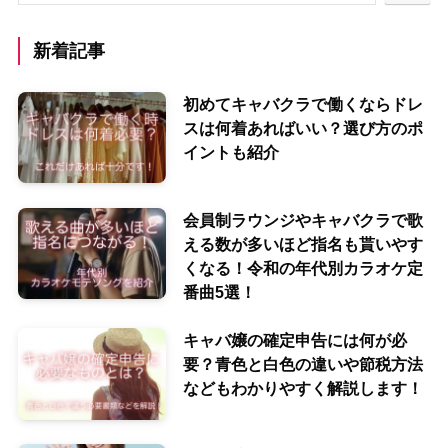
新着記事
初めてキャバクラで働くならドレ
スは何着あればいい？選び方のポ
イントも紹介
会員制ラウンジやキャバクラで歌
える数が多いほど指名も貰いやす
くなる！令和の年代別カラオケ定
番曲5選！
キャバ嬢の確定申告には何が必
要？青色と白色の違いや節税方法
などもわかりやすく解説します！