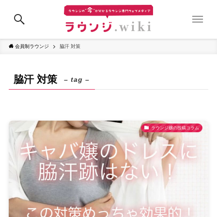
会員制ラウンジ
脇汗 対策
脇汗 対策
– tag –
ラウンジ嬢の投稿コラム