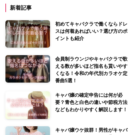
新着記事
初めてキャバクラで働くならドレ
スは何着あればいい？選び方のポ
イントも紹介
会員制ラウンジやキャバクラで歌
える数が多いほど指名も貰いやす
くなる！令和の年代別カラオケ定
番曲5選！
キャバ嬢の確定申告には何が必
要？青色と白色の違いや節税方法
などもわかりやすく解説します！
キャバ嬢ウケ抜群！男性がキャバ