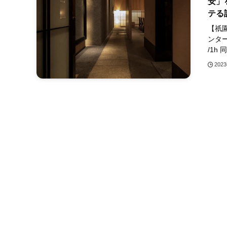
安」
テる
【祇
ンター
/1h
202