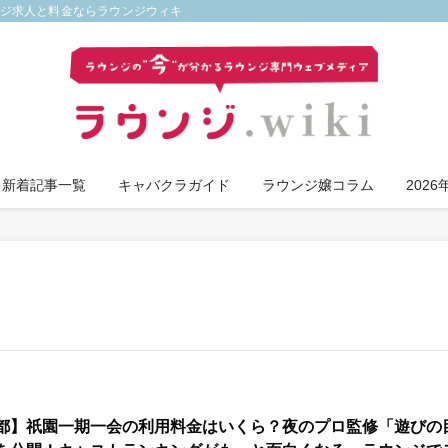
ンジ求人と料金ならラウンジウィキ
新着記事一覧
キャバクラガイド
ラウンジ嬢コラム
202
都】祇園一期一会の利用料金はいくら？夜のプロ監修「遊びの