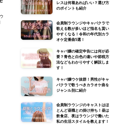
モ
レスは何着あればいい？選び方
のポイントも紹介
ウ
円
会員制ラウンジやキャバクラで
歌える数が多いほど指名も貰い
やすくなる！令和の年代別カラ
オケ定番曲5選！
キャバ嬢の確定申告には何が必
要？青色と白色の違いや節税方
法などもわかりやすく解説しま
す！
キャバ嬢ウケ抜群！男性がキャ
バクラで歌うべきカラオケ曲を
ジャンル別に紹介
会員制ラウンジのキャストはほ
とんど昼職との掛け持ち！昼は
飲食店、夜はラウンジで働いた
私の生活スタイルを教えます！