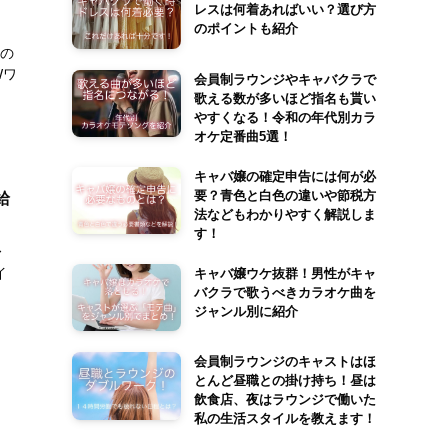
レスは何着あればいい？選び方
のポイントも紹介
Jの
Wワ
会員制ラウンジやキャバクラで
歌える数が多いほど指名も貰い
やすくなる！令和の年代別カラ
オケ定番曲5選！
キャバ嬢の確定申告には何が必
要？青色と白色の違いや節税方
給
法などもわかりやすく解説しま
す！
〜
イ
キャバ嬢ウケ抜群！男性がキャ
バクラで歌うべきカラオケ曲を
ジャンル別に紹介
会員制ラウンジのキャストはほ
とんど昼職との掛け持ち！昼は
飲食店、夜はラウンジで働いた
私の生活スタイルを教えます！