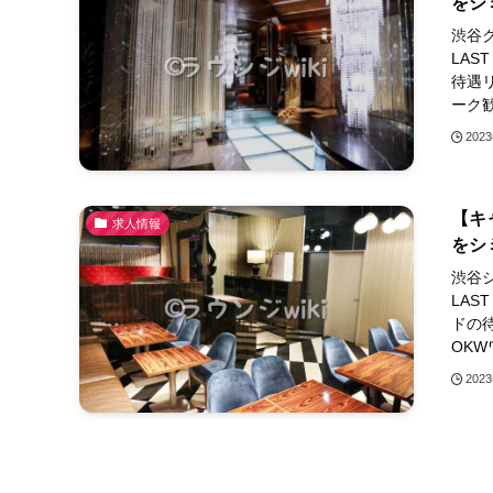
をシ
渋谷ク
LAS
待遇
ーク歓
202
【キ
求人情報
をシ
渋谷シ
LAS
ドの
OKWワ
202