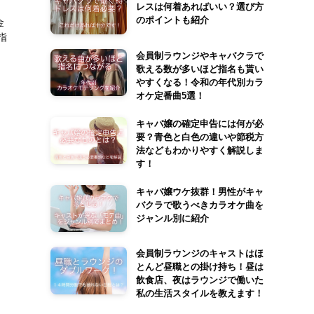
レスは何着あればいい？選び方
のポイントも紹介
金
 指
会員制ラウンジやキャバクラで
歌える数が多いほど指名も貰い
やすくなる！令和の年代別カラ
オケ定番曲5選！
キャバ嬢の確定申告には何が必
要？青色と白色の違いや節税方
法などもわかりやすく解説しま
す！
キャバ嬢ウケ抜群！男性がキャ
バクラで歌うべきカラオケ曲を
ジャンル別に紹介
会員制ラウンジのキャストはほ
とんど昼職との掛け持ち！昼は
飲食店、夜はラウンジで働いた
私の生活スタイルを教えます！