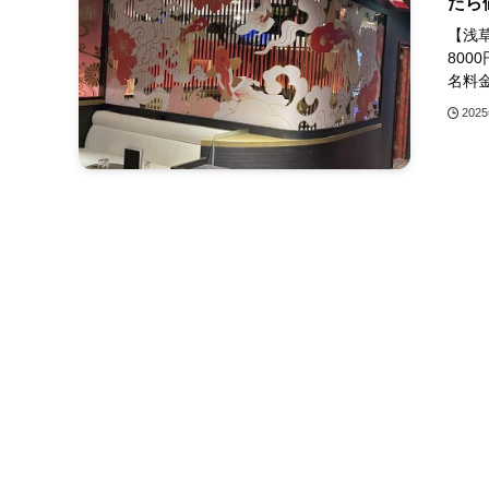
たら
【浅
8000
名料金
202