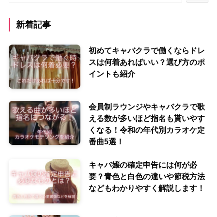
新着記事
初めてキャバクラで働くならドレ
スは何着あればいい？選び方のポ
イントも紹介
会員制ラウンジやキャバクラで歌
える数が多いほど指名も貰いやす
くなる！令和の年代別カラオケ定
番曲5選！
キャバ嬢の確定申告には何が必
要？青色と白色の違いや節税方法
などもわかりやすく解説します！