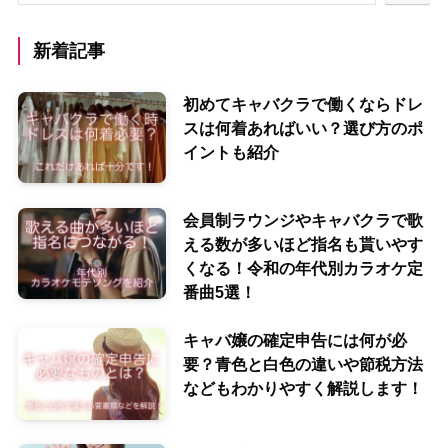
新着記事
初めてキャバクラで働くならドレ
スは何着あればいい？選び方のポ
イントも紹介
会員制ラウンジやキャバクラで歌
える数が多いほど指名も貰いやす
くなる！令和の年代別カラオケ定
番曲5選！
キャバ嬢の確定申告には何が必
要？青色と白色の違いや節税方法
などもわかりやすく解説します！