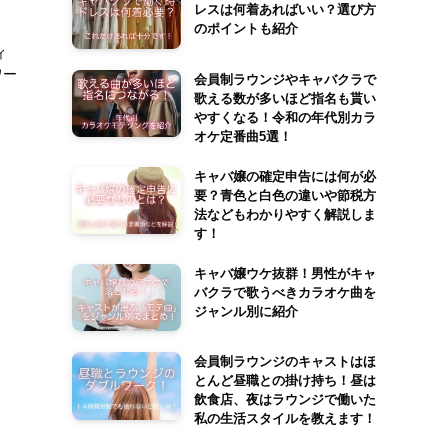
レスは何着あればいい？選び方
のポイントも紹介
ィ
ワー
会員制ラウンジやキャバクラで
歌える数が多いほど指名も貰い
やすくなる！令和の年代別カラ
オケ定番曲5選！
キャバ嬢の確定申告には何が必
要？青色と白色の違いや節税方
法などもわかりやすく解説しま
す！
キャバ嬢ウケ抜群！男性がキャ
バクラで歌うべきカラオケ曲を
ジャンル別に紹介
会員制ラウンジのキャストはほ
とんど昼職との掛け持ち！昼は
飲食店、夜はラウンジで働いた
私の生活スタイルを教えます！