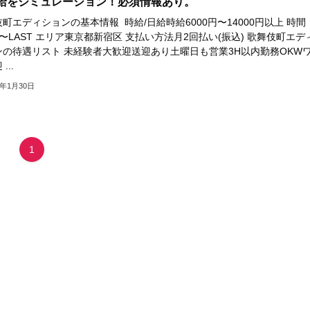
給をシミュレーション！必須情報あり。
町エディションの基本情報 時給/日給時給6000円〜14000円以上 時間
00〜LAST エリア東京都新宿区 支払い方法月2回払い(振込) 歌舞伎町エデ
ンの待遇リスト 未経験者大歓迎送迎あり土曜日も営業3H以内勤務OKW
...
4年1月30日
1