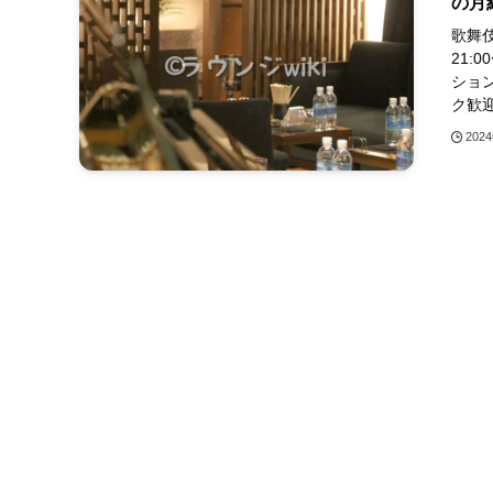
の月
歌舞伎
21:
ショ
ク歓迎 
202