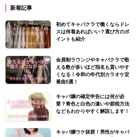
新着記事
初めてキャバクラで働くならドレ
スは何着あればいい？選び方のポ
イントも紹介
会員制ラウンジやキャバクラで歌
える数が多いほど指名も貰いやす
くなる！令和の年代別カラオケ定
番曲5選！
キャバ嬢の確定申告には何が必
要？青色と白色の違いや節税方法
などもわかりやすく解説します！
キャバ嬢ウケ抜群！男性がキャバ