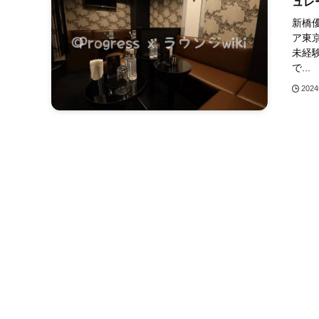
ュレ
新橋優
ア東京
未経
で...
202