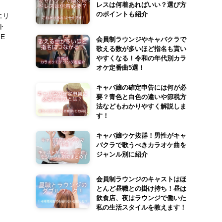
レスは何着あればいい？選び方
のポイントも紹介
エリ
ト
E
会員制ラウンジやキャバクラで
歌える数が多いほど指名も貰い
やすくなる！令和の年代別カラ
オケ定番曲5選！
キャバ嬢の確定申告には何が必
要？青色と白色の違いや節税方
法などもわかりやすく解説しま
す！
キャバ嬢ウケ抜群！男性がキャ
バクラで歌うべきカラオケ曲を
ジャンル別に紹介
会員制ラウンジのキャストはほ
とんど昼職との掛け持ち！昼は
飲食店、夜はラウンジで働いた
私の生活スタイルを教えます！