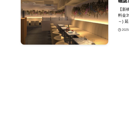
確認
【新
料金39
～) 
202