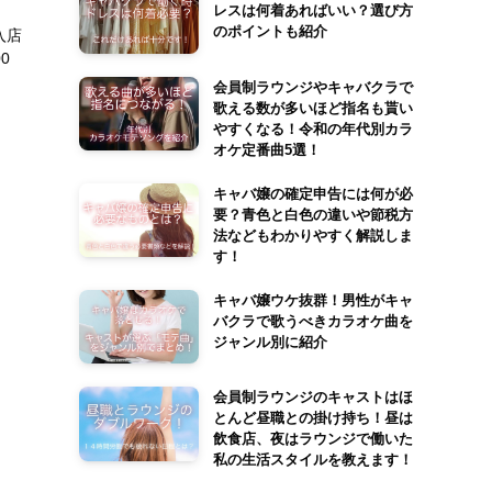
レスは何着あればいい？選び方
のポイントも紹介
入店
00
会員制ラウンジやキャバクラで
歌える数が多いほど指名も貰い
やすくなる！令和の年代別カラ
オケ定番曲5選！
キャバ嬢の確定申告には何が必
要？青色と白色の違いや節税方
法などもわかりやすく解説しま
す！
キャバ嬢ウケ抜群！男性がキャ
バクラで歌うべきカラオケ曲を
ジャンル別に紹介
会員制ラウンジのキャストはほ
とんど昼職との掛け持ち！昼は
飲食店、夜はラウンジで働いた
私の生活スタイルを教えます！