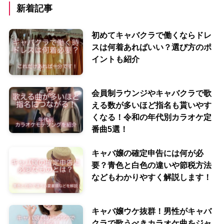
新着記事
初めてキャバクラで働くならドレ
スは何着あればいい？選び方のポ
イントも紹介
会員制ラウンジやキャバクラで歌
える数が多いほど指名も貰いやす
くなる！令和の年代別カラオケ定
番曲5選！
キャバ嬢の確定申告には何が必
要？青色と白色の違いや節税方法
などもわかりやすく解説します！
キャバ嬢ウケ抜群！男性がキャバ
クラで歌うべきカラオケ曲をジャ