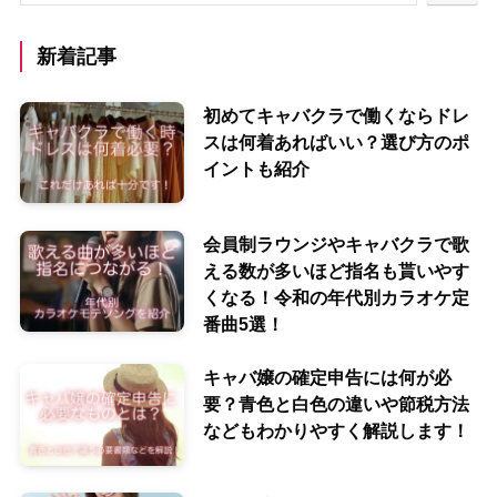
新着記事
初めてキャバクラで働くならドレ
スは何着あればいい？選び方のポ
イントも紹介
会員制ラウンジやキャバクラで歌
える数が多いほど指名も貰いやす
くなる！令和の年代別カラオケ定
番曲5選！
キャバ嬢の確定申告には何が必
要？青色と白色の違いや節税方法
などもわかりやすく解説します！