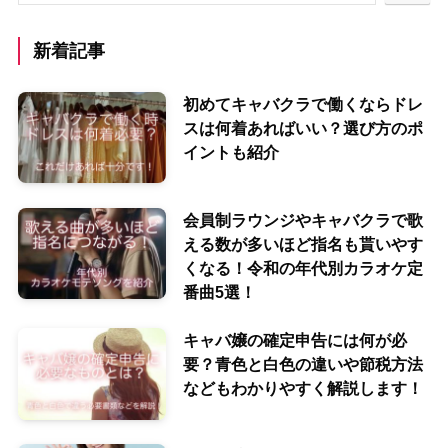
新着記事
初めてキャバクラで働くならドレ
スは何着あればいい？選び方のポ
イントも紹介
会員制ラウンジやキャバクラで歌
える数が多いほど指名も貰いやす
くなる！令和の年代別カラオケ定
番曲5選！
キャバ嬢の確定申告には何が必
要？青色と白色の違いや節税方法
などもわかりやすく解説します！