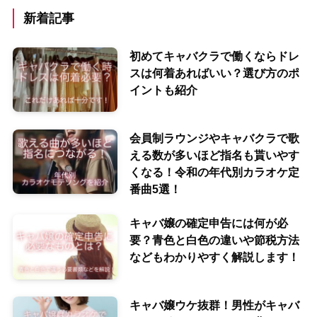
新着記事
初めてキャバクラで働くならドレ
スは何着あればいい？選び方のポ
イントも紹介
会員制ラウンジやキャバクラで歌
える数が多いほど指名も貰いやす
くなる！令和の年代別カラオケ定
番曲5選！
キャバ嬢の確定申告には何が必
要？青色と白色の違いや節税方法
などもわかりやすく解説します！
キャバ嬢ウケ抜群！男性がキャバ