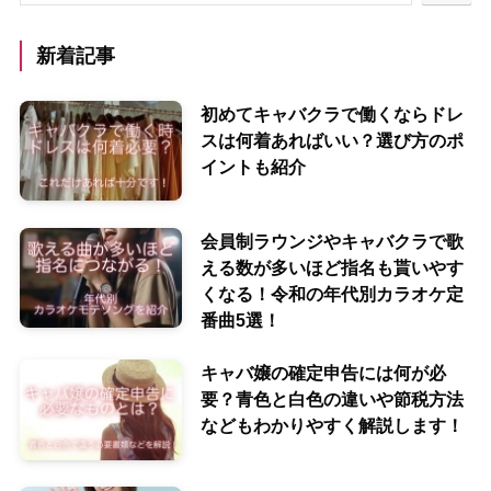
新着記事
初めてキャバクラで働くならドレ
スは何着あればいい？選び方のポ
イントも紹介
会員制ラウンジやキャバクラで歌
える数が多いほど指名も貰いやす
くなる！令和の年代別カラオケ定
番曲5選！
キャバ嬢の確定申告には何が必
要？青色と白色の違いや節税方法
などもわかりやすく解説します！