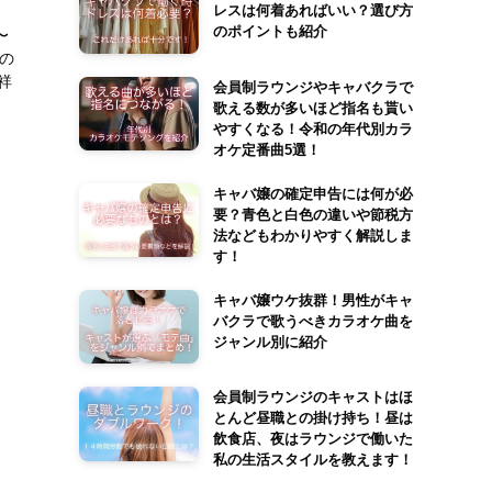
レスは何着あればいい？選び方
のポイントも紹介
〜
スの
祥
会員制ラウンジやキャバクラで
歌える数が多いほど指名も貰い
やすくなる！令和の年代別カラ
オケ定番曲5選！
キャバ嬢の確定申告には何が必
要？青色と白色の違いや節税方
法などもわかりやすく解説しま
す！
キャバ嬢ウケ抜群！男性がキャ
バクラで歌うべきカラオケ曲を
ジャンル別に紹介
会員制ラウンジのキャストはほ
とんど昼職との掛け持ち！昼は
飲食店、夜はラウンジで働いた
私の生活スタイルを教えます！