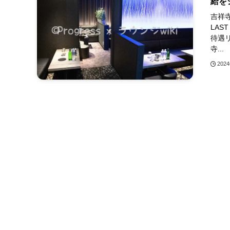
給を
吉祥寺
LAS
待遇
寺...
202