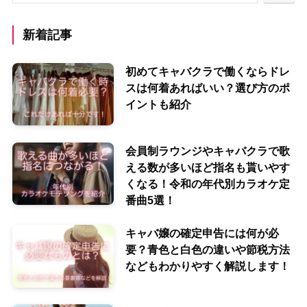
新着記事
初めてキャバクラで働くならドレ
スは何着あればいい？選び方のポ
イントも紹介
会員制ラウンジやキャバクラで歌
える数が多いほど指名も貰いやす
くなる！令和の年代別カラオケ定
番曲5選！
キャバ嬢の確定申告には何が必
要？青色と白色の違いや節税方法
などもわかりやすく解説します！