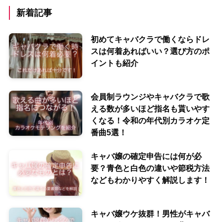
新着記事
初めてキャバクラで働くならドレ
スは何着あればいい？選び方のポ
イントも紹介
会員制ラウンジやキャバクラで歌
える数が多いほど指名も貰いやす
くなる！令和の年代別カラオケ定
番曲5選！
キャバ嬢の確定申告には何が必
要？青色と白色の違いや節税方法
などもわかりやすく解説します！
キャバ嬢ウケ抜群！男性がキャバ