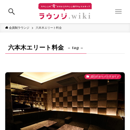
会員制ラウンジ
六本木エリート料金
六本木エリート料金
– tag –
流行のキャバクラガイド