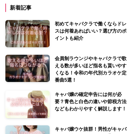
新着記事
初めてキャバクラで働くならドレ
スは何着あればいい？選び方のポ
イントも紹介
会員制ラウンジやキャバクラで歌
える数が多いほど指名も貰いやす
くなる！令和の年代別カラオケ定
番曲5選！
キャバ嬢の確定申告には何が必
要？青色と白色の違いや節税方法
などもわかりやすく解説します！
キャバ嬢ウケ抜群！男性がキャバ