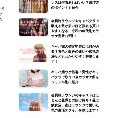
レスは何着あればいい？選び方
のポイントも紹介
とき
ウ
の
会員制ラウンジやキャバクラで
歌える数が多いほど指名も貰い
やすくなる！令和の年代別カラ
オケ定番曲5選！
キャバ嬢の確定申告には何が必
要？青色と白色の違いや節税方
法などもわかりやすく解説しま
す！
キャバ嬢ウケ抜群！男性がキャ
バクラで歌うべきカラオケ曲を
ジャンル別に紹介
会員制ラウンジのキャストはほ
とんど昼職との掛け持ち！昼は
飲食店、夜はラウンジで働いた
私の生活スタイルを教えます！