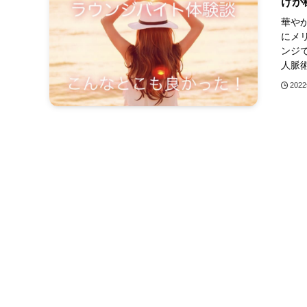
けが
華や
にメ
ンジ
人脈術
202