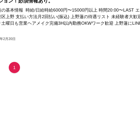
ション！必須情報あり。
の基本情報 時給/日給時給6000円〜15000円以上 時間20:00〜LAST 
区上野 支払い方法月2回払い(振込) 上野蓮の待遇リスト 未経験者大歓
土曜日も営業ヘアメイク完備3H以内勤務OKWワーク歓迎 上野蓮にLIN
3年2月20日
1