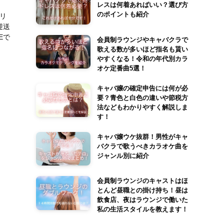
レスは何着あればいい？選び方
のポイントも紹介
エリ
迎送
Eで
会員制ラウンジやキャバクラで
歌える数が多いほど指名も貰い
やすくなる！令和の年代別カラ
オケ定番曲5選！
キャバ嬢の確定申告には何が必
要？青色と白色の違いや節税方
法などもわかりやすく解説しま
す！
キャバ嬢ウケ抜群！男性がキャ
バクラで歌うべきカラオケ曲を
ジャンル別に紹介
会員制ラウンジのキャストはほ
とんど昼職との掛け持ち！昼は
飲食店、夜はラウンジで働いた
私の生活スタイルを教えます！