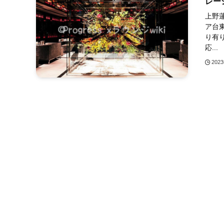
レー
上野蓮
ア台東
り有り
応...
202