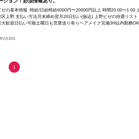
ーション！必須情報あり。
ゼの基本情報 時給/日給時給6000円〜20000円以上 時間20:00〜1:00 
区上野 支払い方法月末締め翌月20日払い(振込) 上野ビゼの待遇リスト
者大歓迎日払い可能土曜日も営業送り有りヘアメイク完備3H以内勤務OK
3年2月25日
1