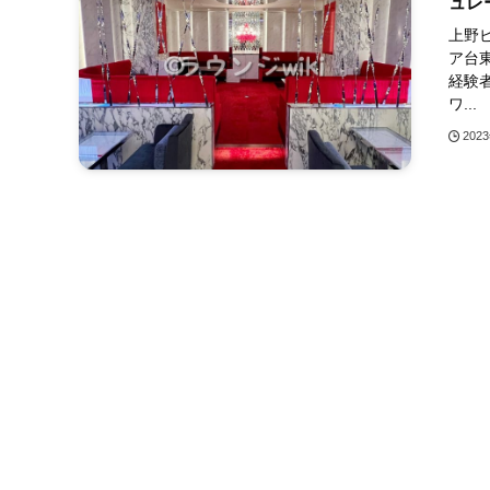
ュレ
上野ビ
ア台東
経験
ワ...
202