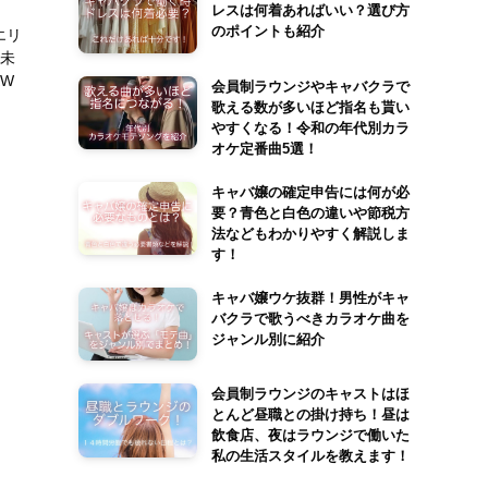
レスは何着あればいい？選び方
のポイントも紹介
エリ
 未
W
会員制ラウンジやキャバクラで
歌える数が多いほど指名も貰い
やすくなる！令和の年代別カラ
オケ定番曲5選！
キャバ嬢の確定申告には何が必
要？青色と白色の違いや節税方
法などもわかりやすく解説しま
す！
キャバ嬢ウケ抜群！男性がキャ
バクラで歌うべきカラオケ曲を
ジャンル別に紹介
会員制ラウンジのキャストはほ
とんど昼職との掛け持ち！昼は
飲食店、夜はラウンジで働いた
私の生活スタイルを教えます！