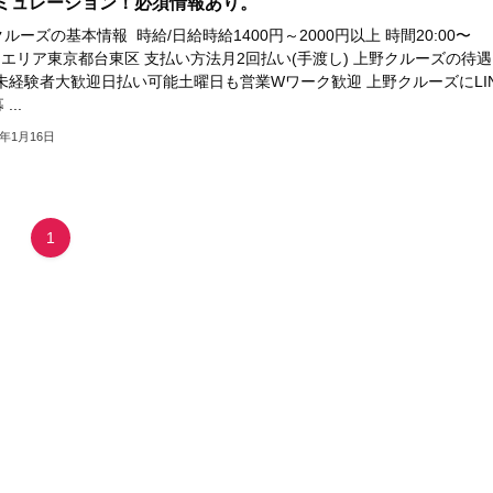
ミュレーション！必須情報あり。
ルーズの基本情報 時給/日給時給1400円～2000円以上 時間20:00〜
T エリア東京都台東区 支払い方法月2回払い(手渡し) 上野クルーズの待
 未経験者大歓迎日払い可能土曜日も営業Wワーク歓迎 上野クルーズにLI
...
5年1月16日
1