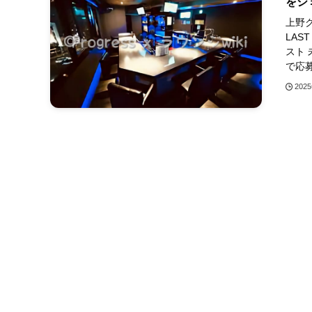
をシ
上野ク
LAS
スト
で応募 
202