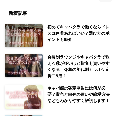
新着記事
初めてキャバクラで働くならドレ
スは何着あればいい？選び方のポ
イントも紹介
会員制ラウンジやキャバクラで歌
える数が多いほど指名も貰いやす
くなる！令和の年代別カラオケ定
番曲5選！
キャバ嬢の確定申告には何が必
要？青色と白色の違いや節税方法
などもわかりやすく解説します！