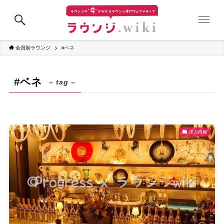
会員制ラウンジ
#ベネ
#ベネ
– tag –
求人情報