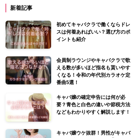
新着記事
初めてキャバクラで働くならドレ
スは何着あればいい？選び方のポ
イントも紹介
会員制ラウンジやキャバクラで歌
える数が多いほど指名も貰いやす
くなる！令和の年代別カラオケ定
番曲5選！
キャバ嬢の確定申告には何が必
要？青色と白色の違いや節税方法
などもわかりやすく解説します！
キャバ嬢ウケ抜群！男性がキャバ