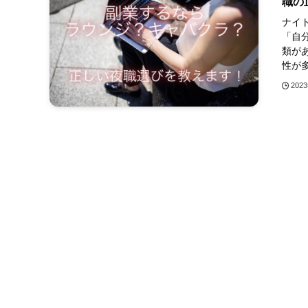
職の
ナイ
「自
類が
性が多
202