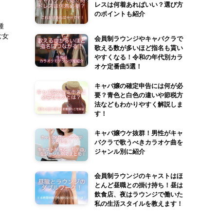
レスは何着あればいい？選び方
のポイントも紹介
、
種
む女
会員制ラウンジやキャバクラで
歌える数が多いほど指名も貰い
やすくなる！令和の年代別カラ
オケ定番曲5選！
キャバ嬢の確定申告には何が必
要？青色と白色の違いや節税方
法などもわかりやすく解説しま
す！
キャバ嬢ウケ抜群！男性がキャ
バクラで歌うべきカラオケ曲を
ジャンル別に紹介
会員制ラウンジのキャストはほ
とんど昼職との掛け持ち！昼は
飲食店、夜はラウンジで働いた
私の生活スタイルを教えます！