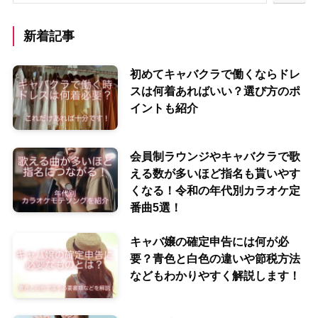
新着記事
初めてキャバクラで働くならドレ
スは何着あればいい？選び方のポ
イントも紹介
会員制ラウンジやキャバクラで歌
える数が多いほど指名も貰いやす
くなる！令和の年代別カラオケ定
番曲5選！
キャバ嬢の確定申告には何が必
要？青色と白色の違いや節税方法
などもわかりやすく解説します！