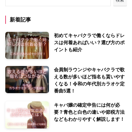
新着記事
初めてキャバクラで働くならドレ
スは何着あればいい？選び方のポ
イントも紹介
会員制ラウンジやキャバクラで歌
える数が多いほど指名も貰いやす
くなる！令和の年代別カラオケ定
番曲5選！
キャバ嬢の確定申告には何が必
要？青色と白色の違いや節税方法
などもわかりやすく解説します！