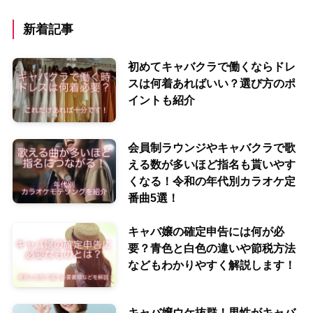
新着記事
初めてキャバクラで働くならドレ
スは何着あればいい？選び方のポ
イントも紹介
会員制ラウンジやキャバクラで歌
える数が多いほど指名も貰いやす
くなる！令和の年代別カラオケ定
番曲5選！
キャバ嬢の確定申告には何が必
要？青色と白色の違いや節税方法
などもわかりやすく解説します！
キャバ嬢ウケ抜群！男性がキャバ