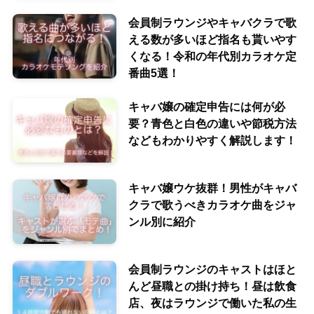
会員制ラウンジやキャバクラで歌
える数が多いほど指名も貰いやす
くなる！令和の年代別カラオケ定
番曲5選！
キャバ嬢の確定申告には何が必
要？青色と白色の違いや節税方法
などもわかりやすく解説します！
キャバ嬢ウケ抜群！男性がキャバ
クラで歌うべきカラオケ曲をジャ
ンル別に紹介
会員制ラウンジのキャストはほと
んど昼職との掛け持ち！昼は飲食
店、夜はラウンジで働いた私の生