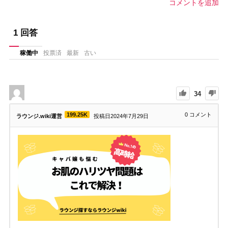
コメントを追加
1
回答
稼働中
投票済
最新
古い
34
199.25K
0
コメント
ラウンジ.wiki運営
投稿日2024年7月29日