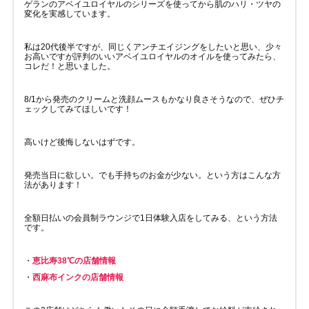
ゲランのアベイユロイヤルのシリーズを使ってから肌のハリ・ツヤの
変化を実感しています。
私は20代後半ですが、同じくアンチエイジングをしたいと思い、少々
お高いですが評判のいいアベイユロイヤルのオイルを使ってみたら、
コレだ！と思いました。
8/1から発売のクリームと洗顔ムースもかなり良さそうなので、ぜひチ
ェックしてみてほしいです！
高いけど後悔しないはずです。
発売当日に欲しい。でも手持ちのお金が少ない。という方はこんな方
法があります！
全額日払いの会員制ラウンジで1日体験入店をしてみる、という方法
です。
・
恵比寿38℃の店舗情報
・
西麻布インクの店舗情報