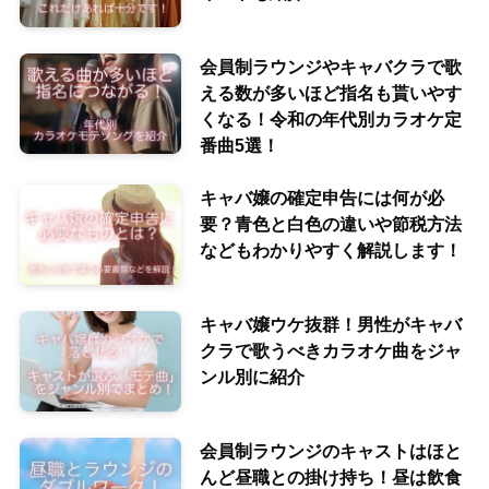
会員制ラウンジやキャバクラで歌
える数が多いほど指名も貰いやす
くなる！令和の年代別カラオケ定
番曲5選！
キャバ嬢の確定申告には何が必
要？青色と白色の違いや節税方法
などもわかりやすく解説します！
キャバ嬢ウケ抜群！男性がキャバ
クラで歌うべきカラオケ曲をジャ
ンル別に紹介
会員制ラウンジのキャストはほと
んど昼職との掛け持ち！昼は飲食