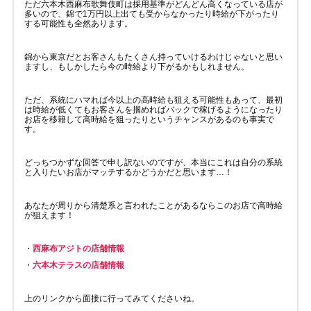
ただ六本木西麻布歌舞伎町は採用基準がどんどん高くなっている店が
多いので、錦で1万円以上出ても受からなかったり時給が下がったり
する可能性も全然あります。
錦から東京だとお客さんもたくさん持っていけるわけじゃないと思い
ますし、もしかしたら今の時給より下がるかもしれません。
ただ、系統にハマれば今以上の高時給も狙える可能性もあって、最初
は時給が低くてもお客さんを掴めればバックで稼げるようになったり
お店を移籍して高時給を狙ったりというチャンスがあるのも事実で
す。
どっちつかずな回答で申し訳ないのですが、本当にこれは自分の系統
と入りたいお店がマッチするかどうかだと思います…！
あなたが周りから清楚系と言われたことがあるならこのお店で高時給
が狙えます！
・
西麻布アジトの店舗情報
・
六本木テラスの店舗情報
上のリンクから面接に行ってみてくださいね。