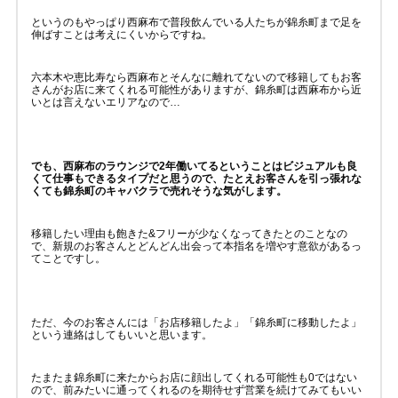
というのもやっぱり西麻布で普段飲んでいる人たちが錦糸町まで足を
伸ばすことは考えにくいからですね。
六本木や恵比寿なら西麻布とそんなに離れてないので移籍してもお客
さんがお店に来てくれる可能性がありますが、錦糸町は西麻布から近
いとは言えないエリアなので…
でも、西麻布のラウンジで2年働いてるということはビジュアルも良
くて仕事もできるタイプだと思うので、たとえお客さんを引っ張れな
くても錦糸町のキャバクラで売れそうな気がします。
移籍したい理由も飽きた&フリーが少なくなってきたとのことなの
で、新規のお客さんとどんどん出会って本指名を増やす意欲があるっ
てことですし。
ただ、今のお客さんには「お店移籍したよ」「錦糸町に移動したよ」
という連絡はしてもいいと思います。
たまたま錦糸町に来たからお店に顔出してくれる可能性も0ではない
ので、前みたいに通ってくれるのを期待せず営業を続けてみてもいい