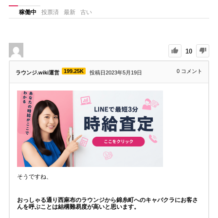
稼働中
投票済
最新
古い
10
199.25K
0
コメント
ラウンジ.wiki運営
投稿日2023年5月19日
そうですね、
おっしゃる通り西麻布のラウンジから錦糸町へのキャバクラにお客さ
んを呼ぶことは結構難易度が高いと思います。