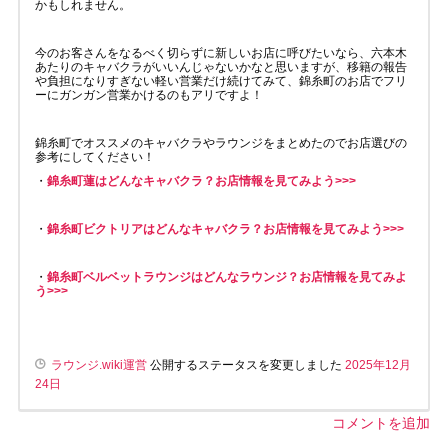
かもしれません。
今のお客さんをなるべく切らずに新しいお店に呼びたいなら、六本木
あたりのキャバクラがいいんじゃないかなと思いますが、移籍の報告
や負担になりすぎない軽い営業だけ続けてみて、錦糸町のお店でフリ
ーにガンガン営業かけるのもアリですよ！
錦糸町でオススメのキャバクラやラウンジをまとめたのでお店選びの
参考にしてください！
・
錦糸町蓮はどんなキャバクラ？お店情報を見てみよう>>>
・
錦糸町ビクトリアはどんなキャバクラ？お店情報を見てみよう>>>
・
錦糸町ベルベットラウンジはどんなラウンジ？お店情報を見てみよ
う>>>
ラウンジ.wiki運営
公開するステータスを変更しました
2025年12月
24日
コメントを追加