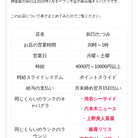
神楽坂の辰巳は2025年7月オープン予定の新店舗キャバクラです。
このお店について表でまとめてみたのでご覧ください。
店名
辰巳/たつみ
お店の営業時間
20時～1時
営業日
月曜～土曜
時給
4000円～10000円以上
時給スライドシステム
ポイントスライド
給与の支払い
月末締め翌月15日払い
同じくらいのランクのキ
・
渋谷シーサイド
ャバクラ
・
六本木ニュース
・
上野美人茶屋
同じくらいのランクのラ
・
銀座リリス
ウンジ