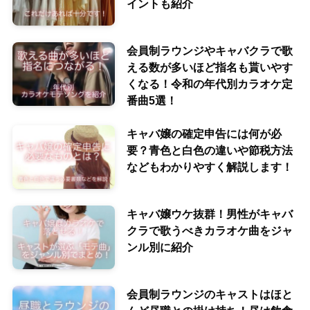
イントも紹介
会員制ラウンジやキャバクラで歌
える数が多いほど指名も貰いやす
くなる！令和の年代別カラオケ定
番曲5選！
キャバ嬢の確定申告には何が必
要？青色と白色の違いや節税方法
などもわかりやすく解説します！
キャバ嬢ウケ抜群！男性がキャバ
クラで歌うべきカラオケ曲をジャ
ンル別に紹介
会員制ラウンジのキャストはほと