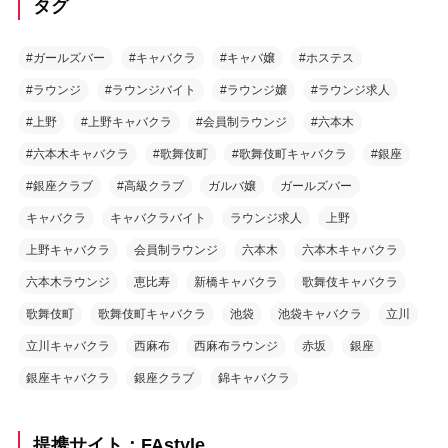
タグ
#ガールズバー
#キャバクラ
#キャバ嬢
#ホステス
#ラウンジ
#ラウンジバイト
#ラウンジ嬢
#ラウンジ求人
#上野
#上野キャバクラ
#会員制ラウンジ
#六本木
#六本木キャバクラ
#歌舞伎町
#歌舞伎町キャバクラ
#銀座
#銀座クラブ
#高級クラブ
ガルバ嬢
ガールズバー
キャバクラ
キャバクラバイト
ラウンジ求人
上野
上野キャバクラ
会員制ラウンジ
六本木
六本木キャバクラ
六本木ラウンジ
恵比寿
新橋キャバクラ
歌舞伎キャバクラ
歌舞伎町
歌舞伎町キャバクラ
池袋
池袋キャバクラ
立川
立川キャバクラ
西麻布
西麻布ラウンジ
赤坂
銀座
銀座キャバクラ
銀座クラブ
錦キャバクラ
提携サイト：FAstyle