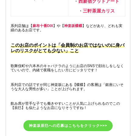
・
西新宿グッドアート
・
三軒茶屋カリス
系列店舗は【
麻布十番DIX
】や【
神楽坂蝶蝶
】などがあり、どれも実
績のあるお店です。
このお店のポイントは「会員制のお店ではないのに身バ
レのリスクがとても少ない」こと
歌舞伎町や六本木のキャバクラのようにお店のSNSで顔出しをしなく
ていいので、内緒で夜職をしたい方にピッタリです！
系列店での話ですが同じ神楽坂にある【蝶蝶】の客層は「銀座にいそ
うな大人な男性が多い」ことが上げられます。
飲み席が苦手な子でも働きやすいことが人気に上げられるのでこの
【辰巳】も似たようなお店になりそうですね！
神楽坂辰巳への応募はこちらをクリック>>>