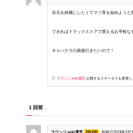
目元を綺麗にしたくてマツ育を始めようと
できればドラックストアで買えるお手軽な
キャバクラの面接行きたいので！
ラウンジ.wiki運営
公開するステータスを変更し
1
回答
ラウンジ.wiki運営
199.25K
投稿日2024年3月