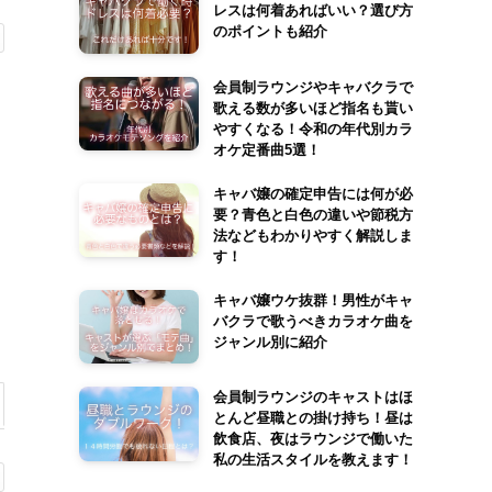
レスは何着あればいい？選び方
のポイントも紹介
会員制ラウンジやキャバクラで
歌える数が多いほど指名も貰い
やすくなる！令和の年代別カラ
オケ定番曲5選！
キャバ嬢の確定申告には何が必
要？青色と白色の違いや節税方
法などもわかりやすく解説しま
す！
キャバ嬢ウケ抜群！男性がキャ
バクラで歌うべきカラオケ曲を
ジャンル別に紹介
会員制ラウンジのキャストはほ
とんど昼職との掛け持ち！昼は
飲食店、夜はラウンジで働いた
私の生活スタイルを教えます！